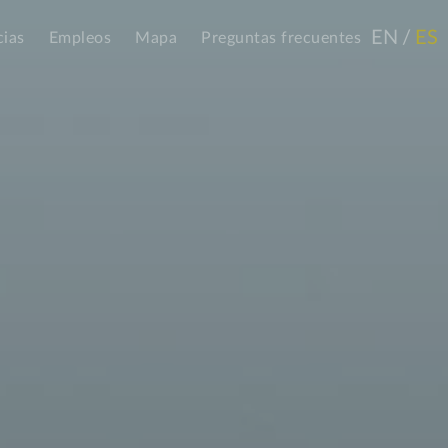
EN
/
ES
cias
Empleos
Mapa
Preguntas frecuentes